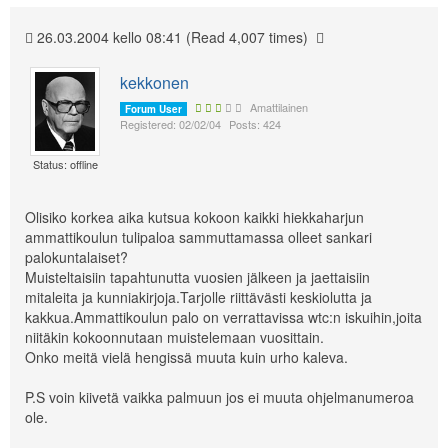
26.03.2004 kello 08:41 (Read 4,007 times)
kekkonen
Amattilainen
Forum User
Registered: 02/02/04
Posts: 424
Status: offline
Olisiko korkea aika kutsua kokoon kaikki hiekkaharjun
ammattikoulun tulipaloa sammuttamassa olleet sankari
palokuntalaiset?
Muisteltaisiin tapahtunutta vuosien jälkeen ja jaettaisiin
mitaleita ja kunniakirjoja.Tarjolle riittävästi keskiolutta ja
kakkua.Ammattikoulun palo on verrattavissa wtc:n iskuihin,joita
niitäkin kokoonnutaan muistelemaan vuosittain.
Onko meitä vielä hengissä muuta kuin urho kaleva.
P.S voin kiivetä vaikka palmuun jos ei muuta ohjelmanumeroa
ole.