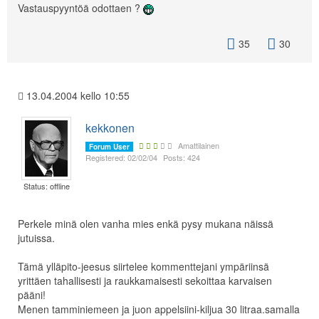
Vastauspyyntöä odottaen ?
35
30
13.04.2004 kello 10:55
kekkonen
Amattilainen
Forum User
Registered: 02/02/04
Posts: 424
Status: offline
Perkele minä olen vanha mies enkä pysy mukana näissä
jutuissa.
Tämä ylläpito-jeesus siirtelee kommenttejani ympäriinsä
yrittäen tahallisesti ja raukkamaisesti sekoittaa karvaisen
pääni!
Menen tamminiemeen ja juon appelsiini-kiljua 30 litraa.samalla