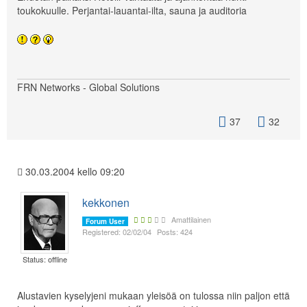
toukokuulle. Perjantai-lauantai-ilta, sauna ja auditoria
FRN Networks - Global Solutions
37
32
30.03.2004 kello 09:20
kekkonen
Amattilainen
Forum User
Registered: 02/02/04
Posts: 424
Status: offline
Alustavien kyselyjeni mukaan yleisöä on tulossa niin paljon että