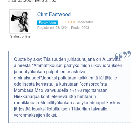
29.03.2004 kello 21:55
Clint Eastwood
Moderator
Forum User
Registered: 03/12/04
Posts: 2003
Status: offline
Quote by akiv: Tilaisuuden juhlapuhujana on A.Latvala
aiheesta "Ammattikoulun päätykolmion ulkovuorauksen
ja puutyöluokan pulpettien osastoivat
ominaisuudet",lopuksi poltetaan kaikki mitä jäi jäljelle
edellisestä kerrasta, ja kutsutaan *censored*sta
Mombasa M13 vahvuudella 1+1+6 rajoittamaan
Hiekkaharjua kohti etenevä 485 hehtaarin
ruohikkopalo.Metallityöluokan asetyleeni/happi keskus
järjestää lopuksi ilotulituksen Tikkurilan taivaalle
veronmaksajien iloksi.