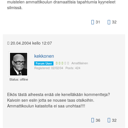
muistelen ammattikoulun dramaattisia tapahtumia kyyneleet
silmissä.
31
32
20.04.2004 kello 12:07
kekkonen
Amattilainen
Forum User
Registered: 02/02/04
Posts: 424
Status: offline
Eikös tästä aiheesta enää ole kenelläkään kommentteja?
Kaivoin sen esiin jotta se nousee taas otsikoihin.
Ammattikoulun katastofia ei saa unohtaa!!!!
36
32