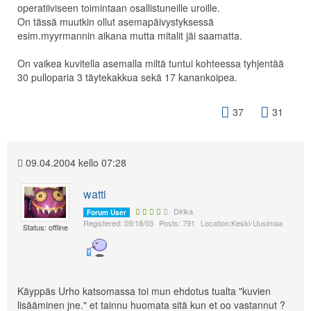
operatiiviseen toimintaan osallistuneille uroille.
On tässä muutkin ollut asemapäivystyksessä
esim.myyrmannin aikana mutta mitalit jäi saamatta.
On vaikea kuvitella asemalla miltä tuntui kohteessa tyhjentää
30 pulloparia 3 täytekakkua sekä 17 kanankoipea.
37
31
09.04.2004 kello 07:28
watti
Dirika
Forum User
Registered: 09/18/03
Posts: 791
Location:Keski-Uusimaa
Status: offline
Käyppäs Urho katsomassa toi mun ehdotus tualta "kuvien
lisääminen jne." et tainnu huomata sitä kun et oo vastannut ?