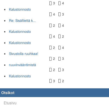
3
4
Kalustonnosto
4
3
Re: Sisäfilettä k...
2
4
Kalustonnosto
4
2
Kalustonnosto
2
4
Sivustolla ruuhkaa!
2
3
ruuvinvääntimistä
2
3
Kalustonnosto
3
2
Otsikot
Etusivu