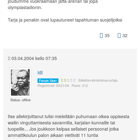
joudumme vuokraamaan jaffa-arenan tai jopa
olympiastadionin.
Tarja ja penakin ovat lupautuneet tapahtuman suojelijoiksi
35
32
03.04.2004 kello 07:35
idi
Säädösvalmisteluavustaja
Forum User
Registered: 03/21/04
Posts: 212
Status: offline
Itse allekirjoittanut tulisi mielellään puhumaan oikea oppisesta
wailin vinguttamisesta savannilta, karjalan kunnaille tai
tuopeille... Jos joukkoon kelpaa sellaiset persoonat jotka
ammattikoulun palon aikaan viettivät 11 tuntia