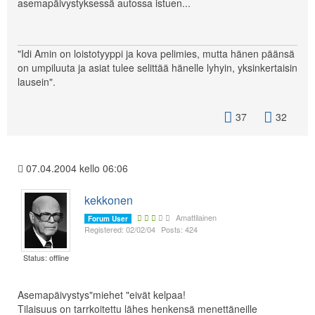
asemapäivystyksessä autossa istuen...
"Idi Amin on loistotyyppi ja kova pelimies, mutta hänen päänsä
on umpiluuta ja asiat tulee selittää hänelle lyhyin, yksinkertaisin
lausein".
37
32
07.04.2004 kello 06:06
kekkonen
Amattilainen
Forum User
Registered: 02/02/04
Posts: 424
Status: offline
Asemapäivystys"miehet "eivät kelpaa!
Tilaisuus on tarrkoitettu lähes henkensä menettäneille