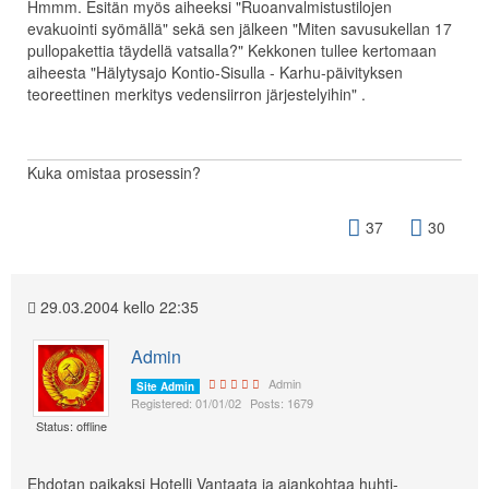
Hmmm. Esitän myös aiheeksi "Ruoanvalmistustilojen
evakuointi syömällä" sekä sen jälkeen "Miten savusukellan 17
pullopakettia täydellä vatsalla?" Kekkonen tullee kertomaan
aiheesta "Hälytysajo Kontio-Sisulla - Karhu-päivityksen
teoreettinen merkitys vedensiirron järjestelyihin" .
Kuka omistaa prosessin?
37
30
29.03.2004 kello 22:35
Admin
Admin
Site Admin
Registered: 01/01/02
Posts: 1679
Status: offline
Ehdotan paikaksi Hotelli Vantaata ja ajankohtaa huhti-