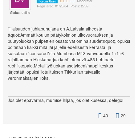
Moderator
Forum User
Registered: 01/28/04
Posts: 2789
Status: offline
Tilaisuuden juhlapuhujana on A.Latvala aiheesta
&quot;Ammattikoulun päätykolmion ulkovuorauksen ja
puutyöluokan pulpettien osastoivat ominaisuudet&quot;,lopuksi
poltetaan kaikki mitä jäi jäljelle edellisestä kerrasta, ja
kutsutaan *censored*sta Mombasa M13 vahvuudella 1+1+6
rajoittamaan Hiekkaharjua kohti etenevä 485 hehtaarin
ruohikkopalo.Metallityöluokan asetyleeni/happi keskus
järjestää lopuksi ilotulituksen Tikkurilan taivaalle
veronmaksajien iloksi.
Jos olet epävarma, mumise hiljaa, jos olet kusessa, delegoi
40
29